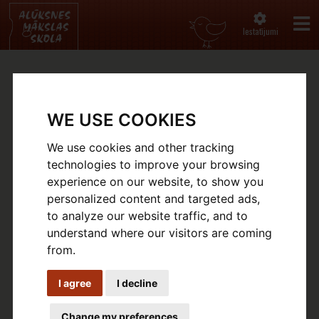
Iestatījumi
DOCUMENTS
WE USE COOKIES
Sākums
Documents
We use cookies and other tracking
Documents
technologies to improve your browsing
experience on our website, to show you
personalized content and targeted ads,
to analyze our website traffic, and to
understand where our visitors are coming
Skolas nolikums
Skolas iekšējās kārtības
from.
noteikumi izglītojamajiem
I agree
I decline
Change my preferences