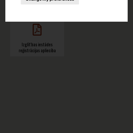
Skolas evakuācijas plāns
Ugunsdrošības instrukcija
Izglīt'bas iestādes
reģistrācijas apliecība