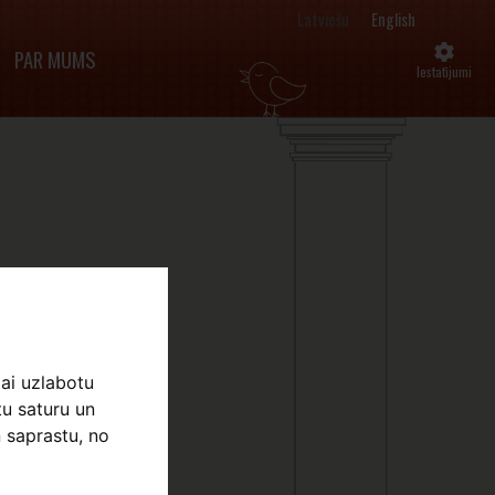
Latviešu
English
PAR MUMS
Iestatījumi
lai uzlabotu
tu saturu un
 saprastu, no