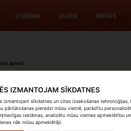
UZŅEMŠANA
GALERIJA
KONTAKTI
T
akām apskatīt
ĒS IZMANTOJAM SĪKDATNES
Latvijas Mākslas Izstāžu hronikas
Raidījumi par māksliniekiem:
 izmantojam sīkdatnes un citas izsekošanas tehnoloģijas, 
Boriss Bērziņš
u pārlūkošanas pieredzi mūsu vietnē, parādītu personalizē
ķtiecīgas reklāmas, analizētu mūsu vietnes apmeklētību un
Imants Vecozols
ienes nāk mūsu apmeklētāji.
Pēteris Postažs