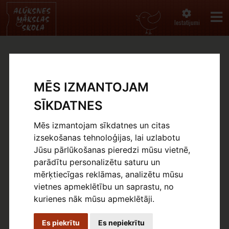
Iestatījumi
SKOLAS VĒSTURE
MĒS IZMANTOJAM
Sākums
Par mums
Skolas vēsture
SĪKDATNES
Mēs izmantojam sīkdatnes un citas
izsekošanas tehnoloģijas, lai uzlabotu
Jūsu pārlūkošanas pieredzi mūsu vietnē,
parādītu personalizētu saturu un
Alūksnes Mākslas skolas
mērķtiecīgas reklāmas, analizētu mūsu
vēsturiskais pārskats
vietnes apmeklētību un saprastu, no
kurienes nāk mūsu apmeklētāji.
Es piekrītu
Es nepiekrītu