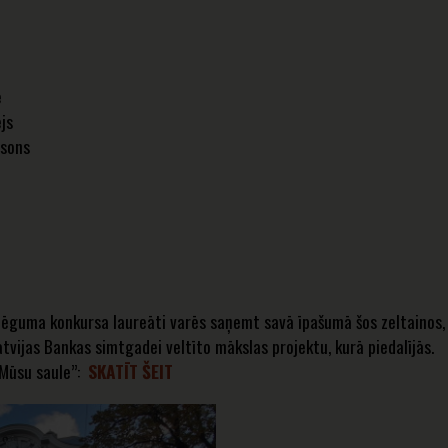
e
js
sons
 konkursa laureāti varēs saņemt savā īpašumā šos zeltainos
tvijas Bankas simtgadei veltīto mākslas projektu, kurā piedalījās.
”Mūsu saule”:
SKATĪT ŠEIT