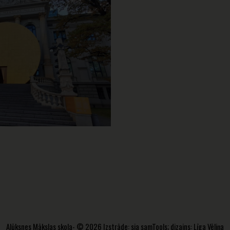
Alūksnes Mākslas skola- © 2026 Izstrāde:
sia samTools
; dizains: Līga Vēliņa