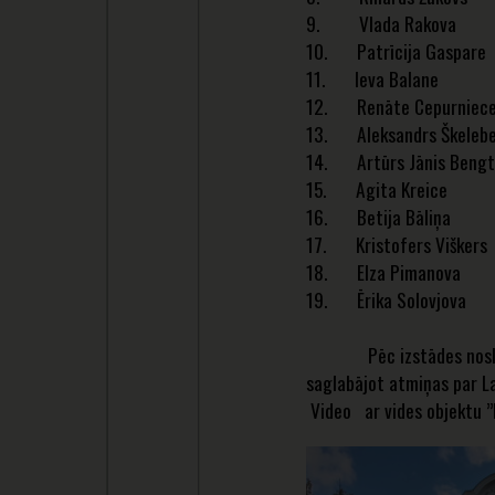
9. Vlada Rakova
10. Patrīcija Gaspare
11. Ieva Balane
12. Renāte Cepurniec
13. Aleksandrs Škelebe
14. Artūrs Jānis Bengt
15. Agita Kreice
16. Betija Bāliņa
17. Kristofers Viškers
18. Elza Pimanova
19. Ērika Solovjova
Pēc izstādes noslēguma
saglabājot atmiņas par La
Video ar vides objektu 