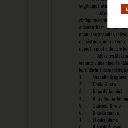
saglabājot atmiņas par La
E
Latvijas Nacionālais mā
zīmējumu konkursa “Mūsu p
autori ir bērni un jaunie
paaudzes pasaules redzēj
ekosistēma, miera tēma. Li
nopietni pastrādāt pie k
Alūksnes Mākslas skolas
vienotā vides objektā “Mū
kuru darbi tika iesūtīti, 
1. Anabella Kruglova
2. Paula Gusta
3. Rihards Jauniņš
4. Artis Raimo Jamon
5. Gabriela Ķirule
6. Nika Gromova
7. Jēkabs Blūms
8. Rihards Žukovs