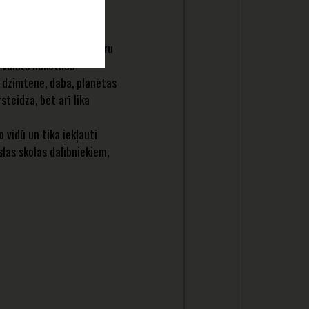
interesi un atsaucību
ā 900 mākslas darbi, kuru
u valsts nākotnes
 dzimtene, daba, planētas
teidza, bet arī lika
idū un tika iekļauti
las skolas dalībniekiem,