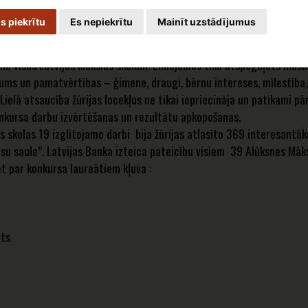
tvijas Bankas simtgadei veltīto mākslas projektu.
s piekrītu
Es nepiekrītu
Mainīt uzstādījumus
kslas muzejs un Latvijas Banka izteica pateicību par izrādīto 
asaule, mūsu nākotne” dalībniekiem! Kopā tika iesūtīti vairāk nek
ši no visas Latvijas Mākslas skolām. Zīmējumos tika atspoguļots mūs
ums un pamatvērtības – ģimene, draugi, bērnu intereses, mīlestība,
elā atsaucība žūrijas locekļus ne tikai iepriecināja un patīkami pārs
onkursa darbu izvērtēšanas un rezultātu apkopošanas.
 19 izglītojamo darbi bija žūrijas atlasīto 369 interesantāko v
su saule”. Latvijas Banka izteica pateicību visiem 39 Alūksnes Māks
bet par konkursa laureātiem kļuva :
ts