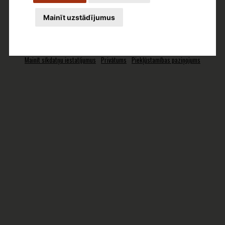
Mainīt uzstādījumus
Alūksnes Mākslas skola- © 2026 Izstrāde:
sia samTools
; dizains:
Līga Vēliņa
Mainīt sīkdatņu iestatījumus
Privātums
Piekļūstamības paziņojums