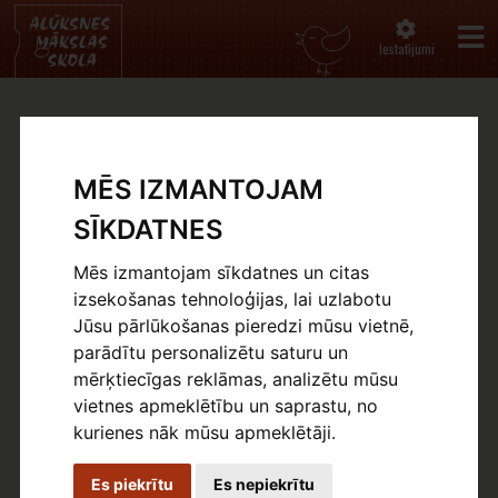
Iestatījumi
AICINAM MĀKSLAS SKOLĀ !
MĒS IZMANTOJAM
Sākums
Jaunumi
SĪKDATNES
22.08.2025
Mēs izmantojam sīkdatnes un citas
izsekošanas tehnoloģijas, lai uzlabotu
Jūsu pārlūkošanas pieredzi mūsu vietnē,
parādītu personalizētu saturu un
mērķtiecīgas reklāmas, analizētu mūsu
vietnes apmeklētību un saprastu, no
kurienes nāk mūsu apmeklētāji.
Es piekrītu
Es nepiekrītu