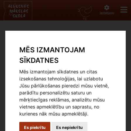
Iestatījumi
IZSTĀDE “ET TRES UNUM EST”
MĒS IZMANTOJAM
Sākums
Jaunumi
SĪKDATNES
20.09.2016
Mēs izmantojam sīkdatnes un citas
Atzīmējot Alūksnes Mākslas skolas direktora Ojāra
izsekošanas tehnoloģijas, lai uzlabotu
Vēliņa dzīves jubileju, no 20.septembra līdz 11.novembrim
Jūsu pārlūkošanas pieredzi mūsu vietnē,
darba dienās no plkst. 10.00 līdz 18.00 izstāžu zālē ir
parādītu personalizētu saturu un
apskatāmi trīs autoru- Līgas, Anitas un Ojāra Vēliņu
mērķtiecīgas reklāmas, analizētu mūsu
radošie darbi. Izstādes atklāšana š.g.20.septembrī 18.30.
vietnes apmeklētību un saprastu, no
Ieeja izstādē bez maksas.
kurienes nāk mūsu apmeklētāji.
Es piekrītu
Es nepiekrītu