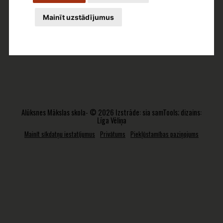
Mainīt uzstādījumus
Alūksnes Mākslas skola- © 2026 Izstrāde:
sia samTools
; dizains:
Līga Vēliņa
Mainīt sīkdatņu iestatījumus
Privātums
Piekļūstamības paziņojums