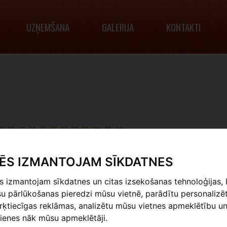
UZŅEMŠANA
GALERIJA
KONTAKTI
11
12
13
14
15
16
17
18
19
20
21
22
IZSTĀDE "MŪSU PASAULE, MŪSU NĀKOTNE"
ĒS IZMANTOJAM SĪKDATNES
Alūksnes Mākslas skolā
22. martā pulksten 16.30
tiek atklāta konkur
 izmantojam sīkdatnes un citas izsekošanas tehnoloģijas, 
“Mūsu pasaule, mūsu nākotne””, kas bija daļa no vērienīgā vides objekta „Mū
u pārlūkošanas pieredzi mūsu vietnē, parādītu personalizē
Nacionālā mākslas muzeja fasādes un kā magnēts vilināja apmeklētājus uz 
ķtiecīgas reklāmas, analizētu mūsu vietnes apmeklētību un
veltīto izstādi „Vērtību zīmes”. Šo milzīgo zelta disku veidoja 369 bērnu un j
ienes nāk mūsu apmeklētāji.
atlasīti īpaši rīkotā konkursā un no grafiskiem melnbaltiem zīmējumiem bija 