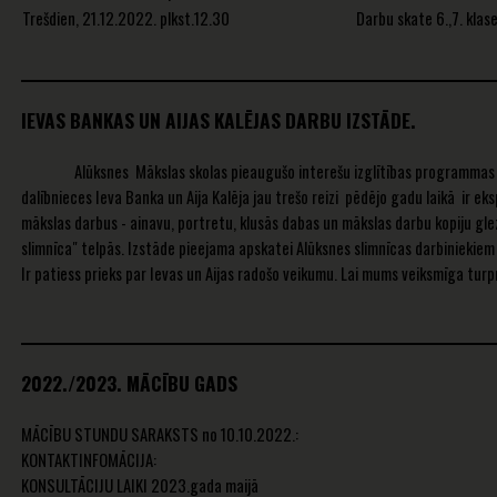
Līdz janvāra beigām tapa 10 kolekcijas, kuras tika demonstrētas modes skat
Trešdien, 21.12.2022. plkst.12.30
Darbu skate 6.,7. klase
7. Jēkabs Blūms
ieguva tiesības pārstāvēt skolu Valsts konkursa II kārtā. Tie bija : vecumā 
8. Rihards Žukovs
Piektdien, 23.12.2022. plkst.
13.30
Liecību izsniegšana
kolekcija “Par brīvību pasaulē”
un
Amandas Romānovas “Apļu pasa
9. Vlada Rakova
gadi-
Diānas Delperes kolekcija “Bailes neiederēties”
. Kolekciju pre
10. Patrīcija Gaspare
konkursa II kārtā tika sagatavotas video formātā, pievienojot katra dalībnie
IEVAS BANKAS UN AIJAS KALĒJAS DARBU IZSTĀDE.
11. Ieva Balane
Latvijas Nacionālajā kultūras centrā.
12. Renāte Cepurniece
DALĪBNIEKU VIZĪTKARTES: apskatāms šeit
Alūksnes Mākslas skolas pieaugušo interešu izglītības programmas “Vi
13. Aleksandrs Škelebejs
TĒRPU SKICES UN TĒRPU KOLEKCIJAS MODES SKATE:
apskatāms šei
dalībnieces Ieva Banka un Aija Kalēja jau trešo reizi pēdējo gadu laikā ir ek
14. Artūrs Jānis Bengtsons
mākslas darbus - ainavu, portretu, klusās dabas un mākslas darbu kopiju gl
15. Agita Kreice
slimnīca" telpās. Izstāde pieejama apskatei Alūksnes slimnīcas darbiniekie
16. Betija Bāliņa
Ir patiess prieks par Ievas un Aijas radošo veikumu. Lai mums veiksmīga turp
17. Kristofers Viškers
radošie apvāršņi.
18. Elza Pimanova
Alūksnes Mākslas skolas
pieaugušo interešu izglītības programmas “
19. Ērika Solovjova
Pēc izstādes noslēguma konkursa laureāti varēs saņemt savā īpašum
Videoklipa saite:
2022./2023. MĀCĪBU GADS
https://youtu.be/HyiaXOpgpRY
veidojumus, saglabājot atmiņas par Latvijas Bankas simtgadei veltīto mākslas
Video ar vides objektu ”Mūsu saule”:
SKATĪT ŠEIT
MĀCĪBU STUNDU SARAKSTS no 10.10.2022.:
KONTAKTINFOMĀCIJA:
KONSULTĀCIJU LAIKI 2023.gada maijā