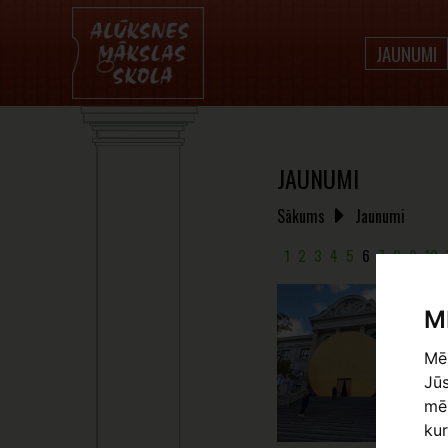
JAUNUMI
JAUNUMI
Sākums
Jaunumi
1
2
3
4
5
6
7
8
9
10
M
Mēs
Jūs
mēr
kur