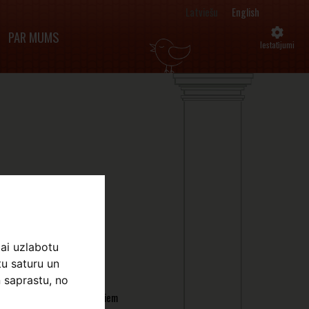
Latviešu
English
PAR MUMS
Iestatījumi
sa laureātu darbu izstāde
lai uzlabotu
su saule” pie Latvijas
tu saturu un
Latvijas Bankas simtgadei
 saprastu, no
auniešu zīmējumi, kas bija
pārtapuši tapuši par zeltainiem