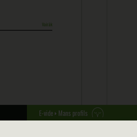
Vairāk
E-vide
Mans profils