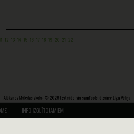
11
12
13
14
15
16
17
18
19
20
21
22
Alūksnes Mākslas skola- © 2026 Izstrāde:
sia samTools
; dizains: Līga Vēliņa
Mainīt sīkdatņu iestatījumus
Privātums
Piekļūstamības paziņojums
OME
INFO IZGLĪTOJAMIEM